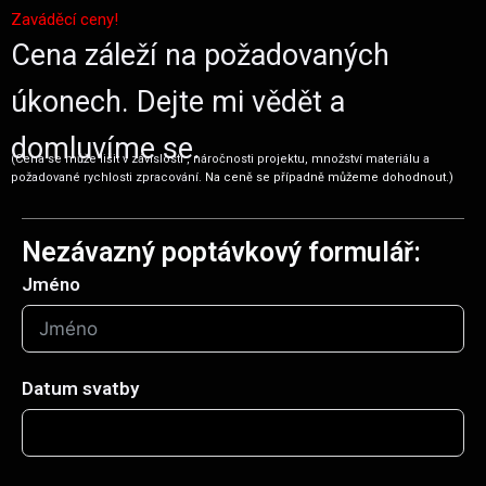
Zaváděcí ceny!
Cena záleží na požadovaných
úkonech. Dejte mi vědět a
domluvíme se.
(Cena se může lišit v závislosti , náročnosti projektu, množství materiálu a
požadované rychlosti zpracování.
Na ceně se případně můžeme dohodnout.
)
Nezávazný poptávkový formulář:
Jméno
Datum svatby